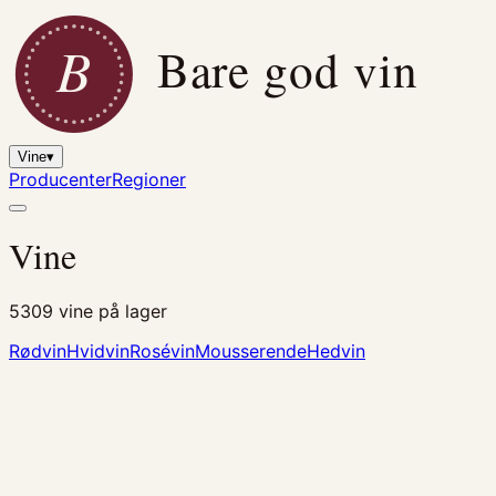
B
Bare god vin
Vine
▾
Producenter
Regioner
Vine
5309
vine på lager
Rødvin
Hvidvin
Rosévin
Mousserende
Hedvin