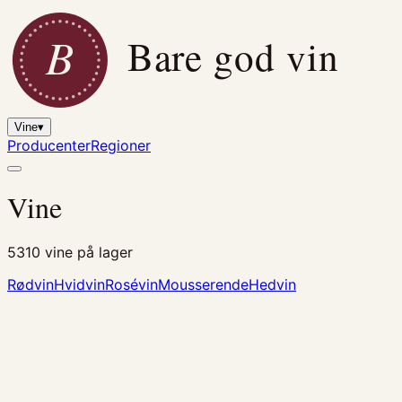
B
Bare god vin
Vine
▾
Producenter
Regioner
Vine
5310
vine på lager
Rødvin
Hvidvin
Rosévin
Mousserende
Hedvin