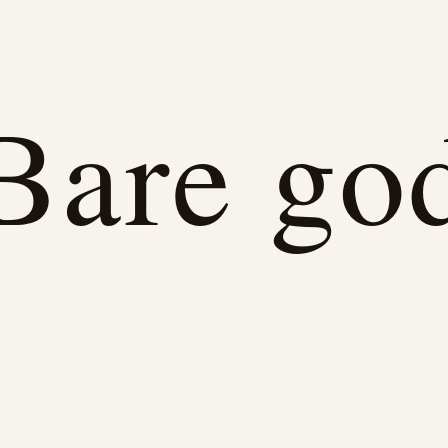
Bare go