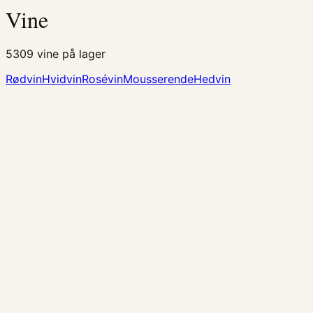
Vine
5309
vine på lager
Rødvin
Hvidvin
Rosévin
Mousserende
Hedvin