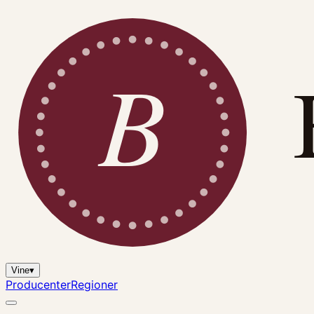
B
Vine
▾
Producenter
Regioner