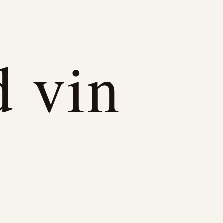
d vin