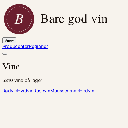
B
Bare god vin
Vine
▾
Producenter
Regioner
Vine
5310
vine på lager
Rødvin
Hvidvin
Rosévin
Mousserende
Hedvin