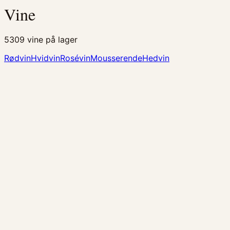
Vine
5309
vine på lager
Rødvin
Hvidvin
Rosévin
Mousserende
Hedvin