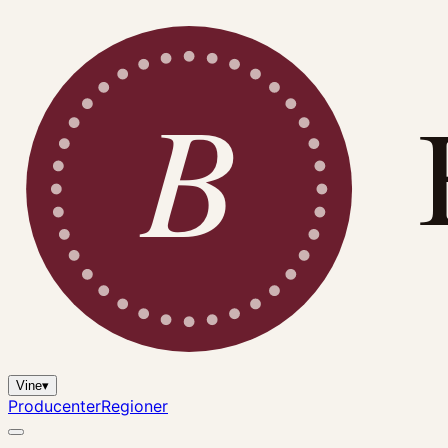
B
Vine
▾
Producenter
Regioner