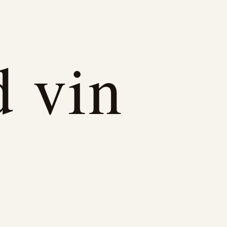
d vin