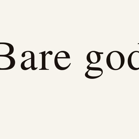
Bare go