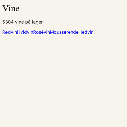
Vine
5304
vine på lager
Rødvin
Hvidvin
Rosévin
Mousserende
Hedvin