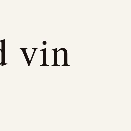
d vin