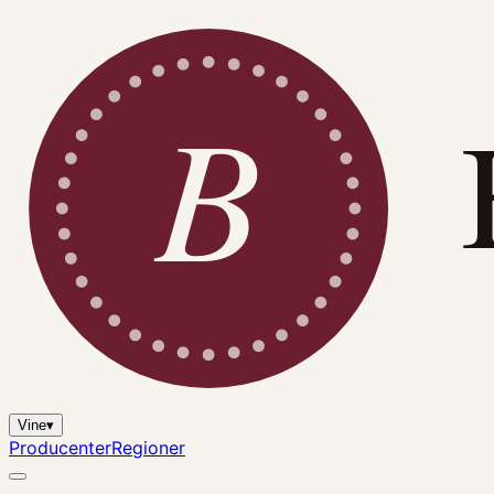
B
Vine
▾
Producenter
Regioner