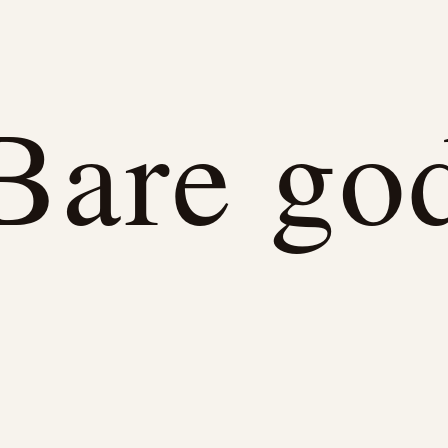
Bare go