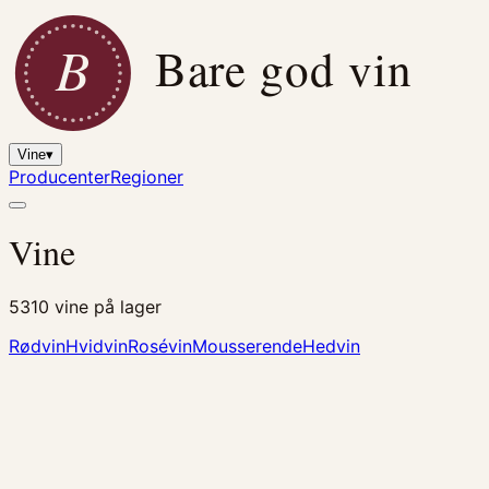
B
Bare god vin
Vine
▾
Producenter
Regioner
Vine
5310
vine på lager
Rødvin
Hvidvin
Rosévin
Mousserende
Hedvin