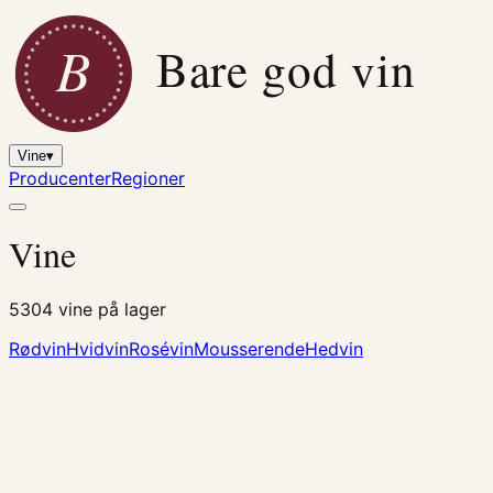
B
Bare god vin
Vine
▾
Producenter
Regioner
Vine
5304
vine på lager
Rødvin
Hvidvin
Rosévin
Mousserende
Hedvin