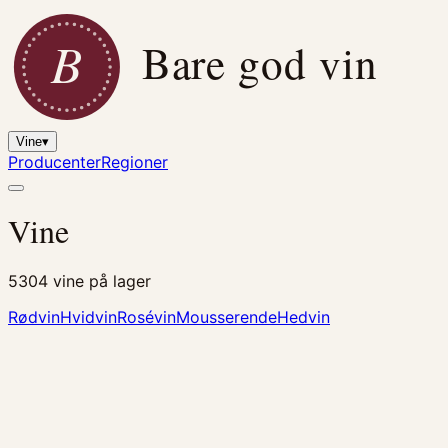
B
Bare god vin
Vine
▾
Producenter
Regioner
Vine
5304
vine på lager
Rødvin
Hvidvin
Rosévin
Mousserende
Hedvin