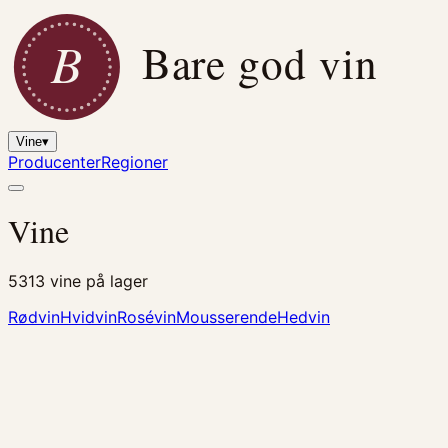
B
Bare god vin
Vine
▾
Producenter
Regioner
Vine
5313
vine på lager
Rødvin
Hvidvin
Rosévin
Mousserende
Hedvin