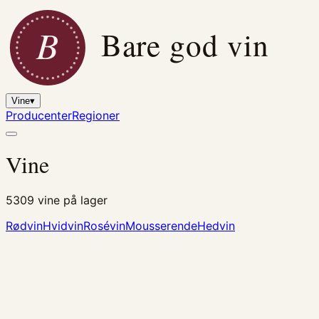
B
Bare god vin
Vine
▾
Producenter
Regioner
Vine
5309
vine på lager
Rødvin
Hvidvin
Rosévin
Mousserende
Hedvin