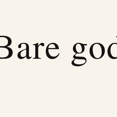
Bare go