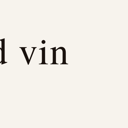
d vin