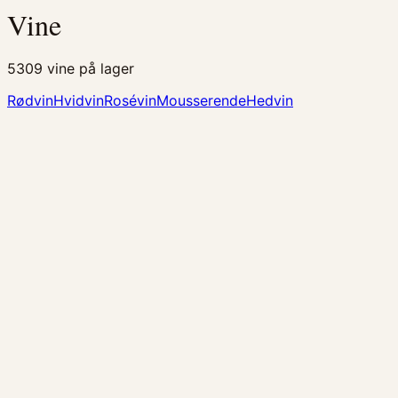
Vine
5309
vine på lager
Rødvin
Hvidvin
Rosévin
Mousserende
Hedvin