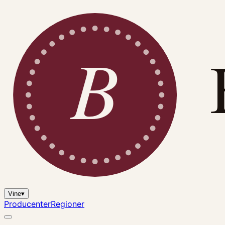
B
Vine
▾
Producenter
Regioner