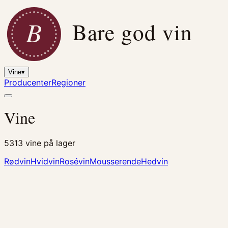
B
Bare god vin
Vine
▾
Producenter
Regioner
Vine
5313
vine på lager
Rødvin
Hvidvin
Rosévin
Mousserende
Hedvin