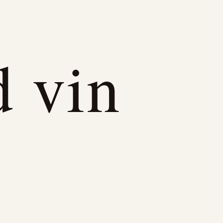
d vin