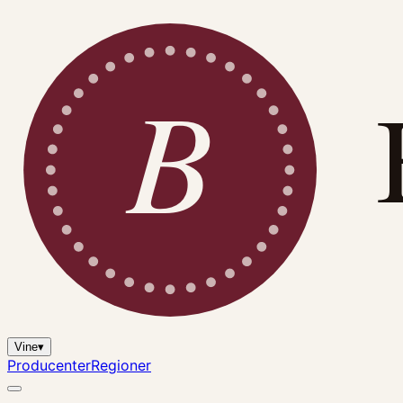
B
Vine
▾
Producenter
Regioner