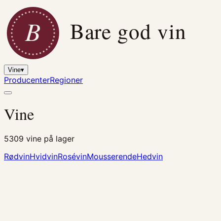
B
Bare god vin
Vine
▾
Producenter
Regioner
Vine
5309
vine på lager
Rødvin
Hvidvin
Rosévin
Mousserende
Hedvin