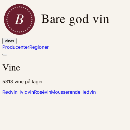
B
Bare god vin
Vine
▾
Producenter
Regioner
Vine
5313
vine på lager
Rødvin
Hvidvin
Rosévin
Mousserende
Hedvin