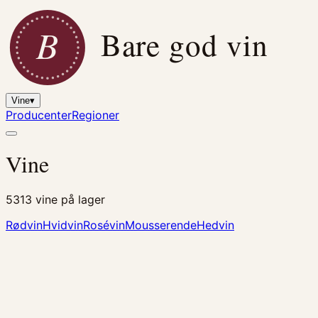
B
Bare god vin
Vine
▾
Producenter
Regioner
Vine
5313
vine på lager
Rødvin
Hvidvin
Rosévin
Mousserende
Hedvin