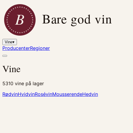
B
Bare god vin
Vine
▾
Producenter
Regioner
Vine
5310
vine på lager
Rødvin
Hvidvin
Rosévin
Mousserende
Hedvin