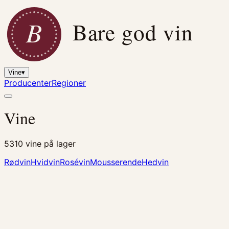
B
Bare god vin
Vine
▾
Producenter
Regioner
Vine
5310
vine på lager
Rødvin
Hvidvin
Rosévin
Mousserende
Hedvin