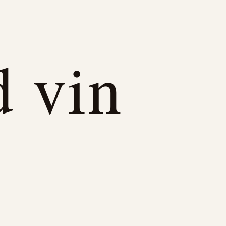
d vin