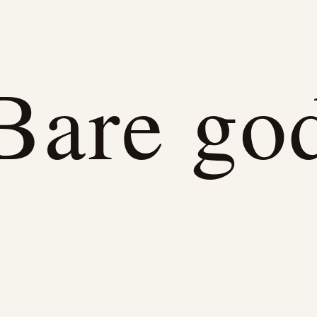
Bare go