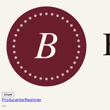
B
Vine
▾
Producenter
Regioner