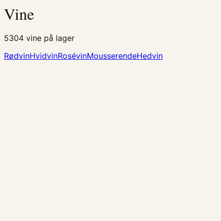
Vine
5304
vine på lager
Rødvin
Hvidvin
Rosévin
Mousserende
Hedvin