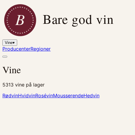
B
Bare god vin
Vine
▾
Producenter
Regioner
Vine
5313
vine på lager
Rødvin
Hvidvin
Rosévin
Mousserende
Hedvin