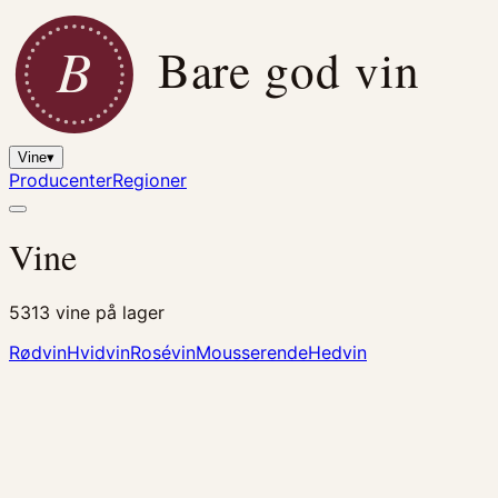
B
Bare god vin
Vine
▾
Producenter
Regioner
Vine
5313
vine på lager
Rødvin
Hvidvin
Rosévin
Mousserende
Hedvin