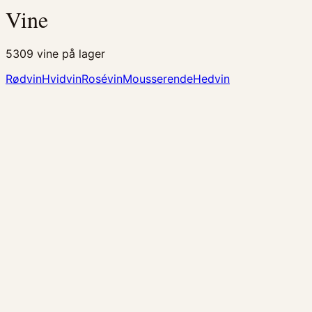
Vine
5309
vine på lager
Rødvin
Hvidvin
Rosévin
Mousserende
Hedvin