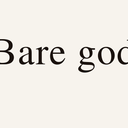
Bare go