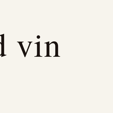
d vin