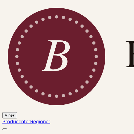
B
Vine
▾
Producenter
Regioner