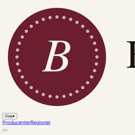
B
Vine
▾
Producenter
Regioner