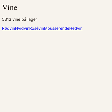
Vine
5313
vine på lager
Rødvin
Hvidvin
Rosévin
Mousserende
Hedvin