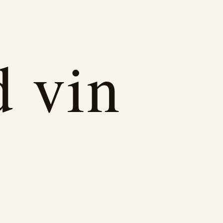
d vin