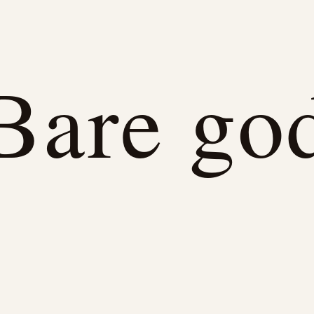
Bare go