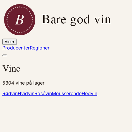
B
Bare god vin
Vine
▾
Producenter
Regioner
Vine
5304
vine på lager
Rødvin
Hvidvin
Rosévin
Mousserende
Hedvin