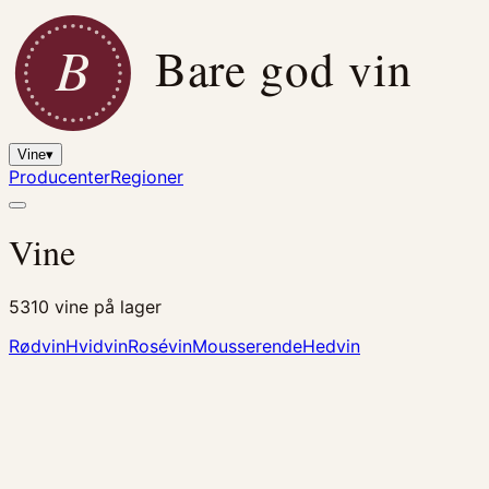
B
Bare god vin
Vine
▾
Producenter
Regioner
Vine
5310
vine på lager
Rødvin
Hvidvin
Rosévin
Mousserende
Hedvin