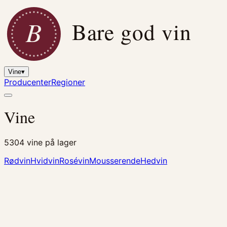
B
Bare god vin
Vine
▾
Producenter
Regioner
Vine
5304
vine på lager
Rødvin
Hvidvin
Rosévin
Mousserende
Hedvin