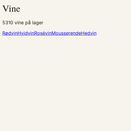
Vine
5310
vine på lager
Rødvin
Hvidvin
Rosévin
Mousserende
Hedvin