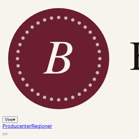
B
Vine
▾
Producenter
Regioner