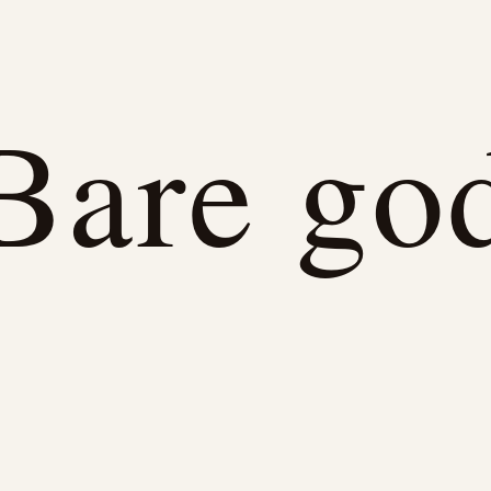
Bare go