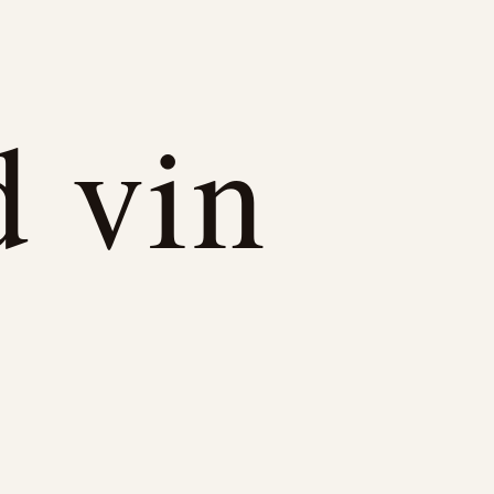
d vin