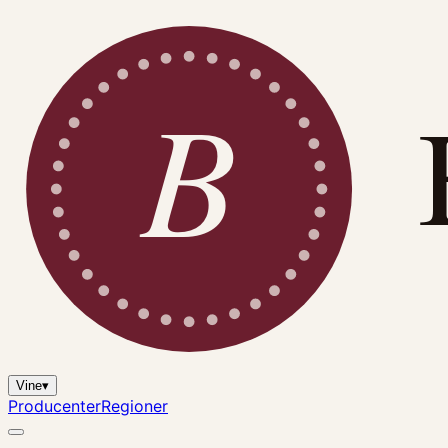
B
Vine
▾
Producenter
Regioner