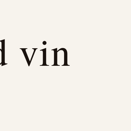
d vin