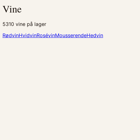
Vine
5310
vine på lager
Rødvin
Hvidvin
Rosévin
Mousserende
Hedvin