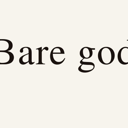
Bare go