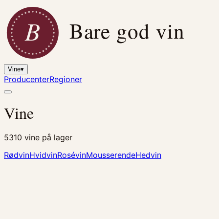
B
Bare god vin
Vine
▾
Producenter
Regioner
Vine
5310
vine på lager
Rødvin
Hvidvin
Rosévin
Mousserende
Hedvin