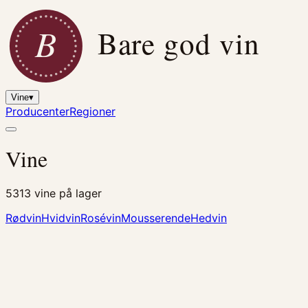
B
Bare god vin
Vine
▾
Producenter
Regioner
Vine
5313
vine på lager
Rødvin
Hvidvin
Rosévin
Mousserende
Hedvin