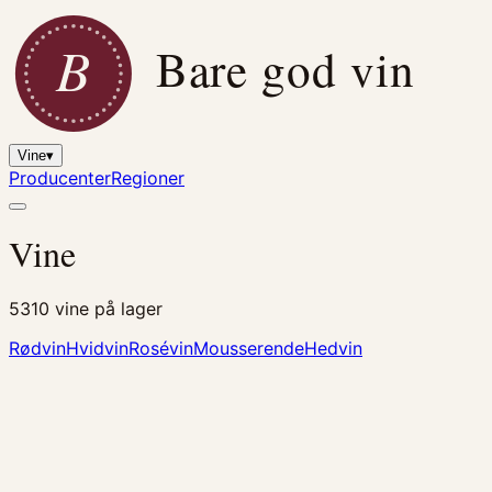
B
Bare god vin
Vine
▾
Producenter
Regioner
Vine
5310
vine på lager
Rødvin
Hvidvin
Rosévin
Mousserende
Hedvin