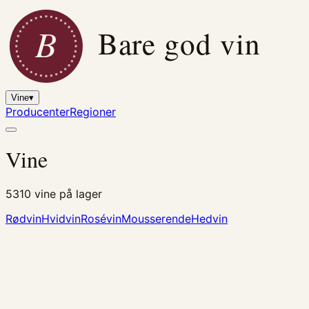
B
Bare god vin
Vine
▾
Producenter
Regioner
Vine
5310
vine på lager
Rødvin
Hvidvin
Rosévin
Mousserende
Hedvin