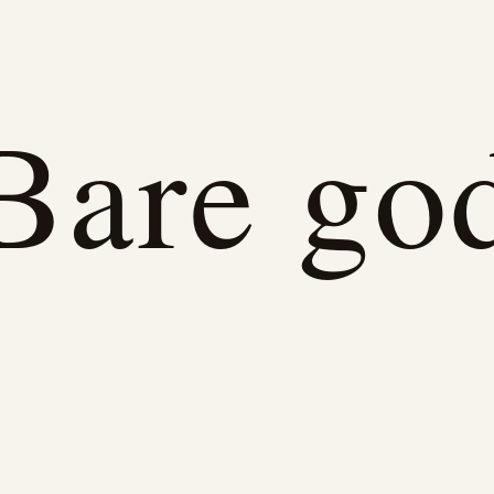
Bare go