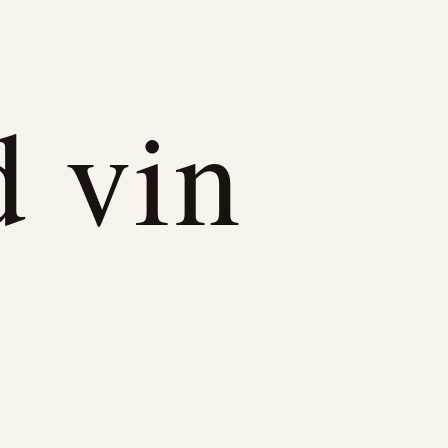
d vin