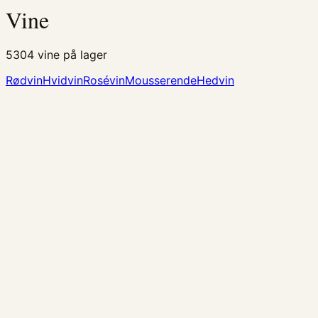
Vine
5304
vine på lager
Rødvin
Hvidvin
Rosévin
Mousserende
Hedvin