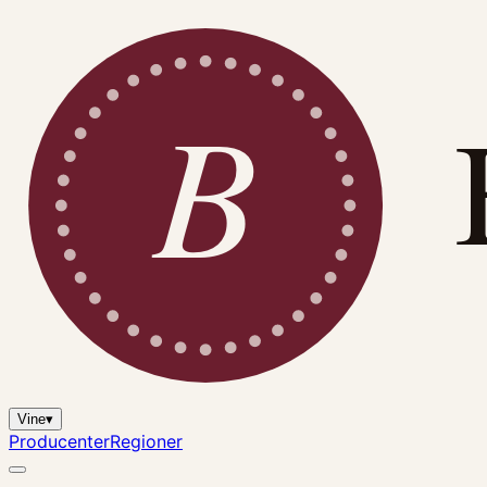
B
Vine
▾
Producenter
Regioner