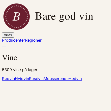
B
Bare god vin
Vine
▾
Producenter
Regioner
Vine
5309
vine på lager
Rødvin
Hvidvin
Rosévin
Mousserende
Hedvin