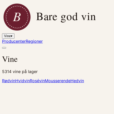
B
Bare god vin
Vine
▾
Producenter
Regioner
Vine
5314
vine på lager
Rødvin
Hvidvin
Rosévin
Mousserende
Hedvin